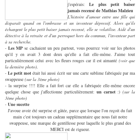
Le plus petit baiser
j'espérais:
jamais recensé de Mathias Malzieu
L'histoire d'amour entre une fille qui
disparaît quand on l'embrasse et un inventeur dépressif. Alors qu'ils
échangent le plus petit baiser jamais recensé, elle se volatilise. Aidé d'un
détective à la retraite et d'un perroquet hors du commun, l'inventeur part
à sa recherche.
Les MP
-
se cachaient un peu partout, vous pourrez voir sur les photos
qu'il y en avait 3 dont deux qu'elle a fait elle-même. J'aime tout
particulièrement celui avec les fleurs rouges car il est aimanté
(voir que
la dernière photo)
.
Le petit mot
-
était lui aussi écrit sur une carte sublime fabriquée par ma
swappeuse
(sur la 3ème photo)
- la surprise !!!! Elle a fait fort car elle a fabriquée elle-même encore
un carnet
quelque chose que j'affectionne particulièrement:
:)
(sur la
3ème photo)
Une sucette
-
J'avoue avoir été surprise et gâtée, parce que lorsque l'on reçoit du fait
main c'est toujours un cadeau supplémentaire que nous fait notre
swappeuse, une marque de gentillesse pour laquelle le plus grand des
MERCI est de rigueur.