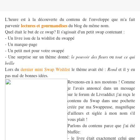
L'heure est à la découverte du contenu de l'enveloppe que m'a fait
lectures et gourmandises
parvenir
du blog du même nom.
Quel était le but de ce swap? Il s'agissait d'un petit swap contenant :
- Un livre issu de la wishlist du swappé
- Un marque-page
- Un petit mot pour votre swappé
- Une surprise sur un thème donné:
le pouvoir des fleurs
ou
tout ce qui
brille
Lors du
dernier mini Swap Wishlist
le thème avait été :
Rond
et il y eu
pas mal de bonnes idées.
Revenons-en à nos moutons ! Comme
je l'avais annoncé dans un message
sur le forum de Livraddict j'ai reçu le
contenu du Swap dans une pochette
créée par ma Swappeuse, magnifique
d'ailleurs et siglée à mon nom s'il
vous plaît !
Parlons du contenu parce que j'ai été
bluffée:
- le livre était exactement celui que