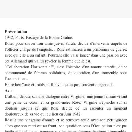
Présentation
1942, Paris, Passage de la Bonne Graine.
Rose, pour sauver son amie juive, Sarah, décide d'intervenir auprès de
l'officier chargé de l'enquête, . Rose est mariée à un prisonnier de guerre,
avec qui elle a un enfant. Pourtant elle va se lancer dans une passion avec
cet Allemand qui va lui révéler la femme quelle est.
"Collaboration Horizontale"", c'est l'histoire d'un amour interdit, d'une
communauté de femmes solidaires, du quotidien d'un immeuble sous
l'occupation...
Entre héroïsme et trahison, il n'y a qu'un pas, souvent dangereux.
Avis
L'album débute sur une dialogue entre Virginie, une jeune femme vivant
une peine de cœur, et sa grand-mère Rose; Virginie s'épanche sur sa
douleur jusqu'à ce que Rose décide de lui raconter un moment
douloureux de sa vie qui eu lieu en Juin 1942.
Rose à une vingtaine d'année et se retrouve seule avec son petit garçon
alors que son mari est au front, son quotidien sous l'Occupation n'est pas
facile mais elle peut compter sur les autres femmes habitant l'immeuble.