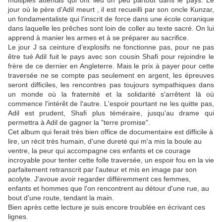
multiples attentas qui ont lieu un peu partout dans le pays. Le
jour où le père d'Adil meurt , il est recueilli par son oncle Kunzar,
un fondamentaliste qui l'inscrit de force dans une école coranique
dans laquelle les prêches sont loin de coller au texte sacré. On lui
apprend à manier les armes et à se préparer au sacrifice.
Le jour J sa ceinture d’explosifs ne fonctionne pas, pour ne pas
être tué Adil fuit le pays avec son cousin Shafi pour rejoindre le
frère de ce dernier en Angleterre. Mais le prix à payer pour cette
traversée ne se compte pas seulement en argent, les épreuves
seront difficiles, les rencontres pas toujours sympathiques dans
un monde où la fraternité et la solidarité s'arrêtent là où
commence l'intérêt de l'autre. L'espoir pourtant ne les quitte pas,
Adil est prudent, Shafi plus téméraire, jusqu'au drame qui
permettra à Adil de gagner la "terre promise".
Cet album qui ferait très bien office de documentaire est difficile à
lire, un récit très humain, d'une dureté qui m'a mis la boule au
ventre, la peur qui accompagne ces enfants et ce courage
incroyable pour tenter cette folle traversée, un espoir fou en la vie
parfaitement retranscrit par l'auteur et mis en image par son
acolyte. J'avoue avoir regarder différemment ces femmes,
enfants et hommes que l'on rencontrent au détour d'une rue, au
bout d'une route, tendant la main.
Bien après cette lecture je suis encore troublée en écrivant ces
lignes.