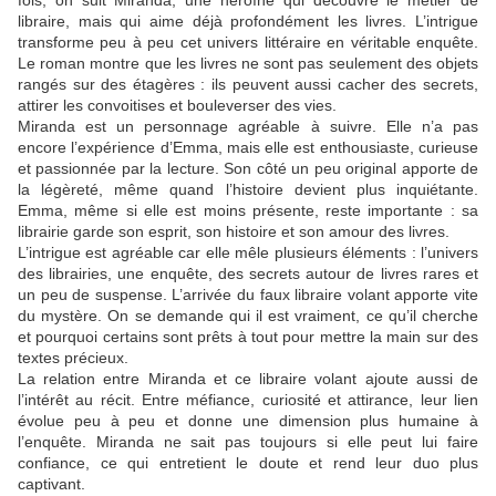
fois, on suit Miranda, une héroïne qui découvre le métier de
libraire, mais qui aime déjà profondément les livres. L’intrigue
transforme peu à peu cet univers littéraire en véritable enquête.
Le roman montre que les livres ne sont pas seulement des objets
rangés sur des étagères : ils peuvent aussi cacher des secrets,
attirer les convoitises et bouleverser des vies.
Miranda est un personnage agréable à suivre. Elle n’a pas
encore l’expérience d’Emma, mais elle est enthousiaste, curieuse
et passionnée par la lecture. Son côté un peu original apporte de
la légèreté, même quand l’histoire devient plus inquiétante.
Emma, même si elle est moins présente, reste importante : sa
librairie garde son esprit, son histoire et son amour des livres.
L’intrigue est agréable car elle mêle plusieurs éléments : l’univers
des librairies, une enquête, des secrets autour de livres rares et
un peu de suspense. L’arrivée du faux libraire volant apporte vite
du mystère. On se demande qui il est vraiment, ce qu’il cherche
et pourquoi certains sont prêts à tout pour mettre la main sur des
textes précieux.
La relation entre Miranda et ce libraire volant ajoute aussi de
l’intérêt au récit. Entre méfiance, curiosité et attirance, leur lien
évolue peu à peu et donne une dimension plus humaine à
l’enquête. Miranda ne sait pas toujours si elle peut lui faire
confiance, ce qui entretient le doute et rend leur duo plus
captivant.