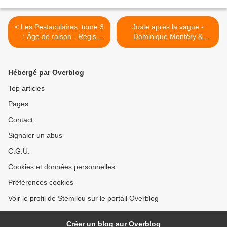
< Les Pestaculaires, tome 3
Juste après la vague -
: Âge de raison - Régis
Dominique Monféry &
Hautière & Arnaud Poitevin
Sandrine Collette >
Hébergé par Overblog
Top articles
Pages
Contact
Signaler un abus
C.G.U.
Cookies et données personnelles
Préférences cookies
Voir le profil de Stemilou sur le portail Overblog
Créer un blog sur Overblog