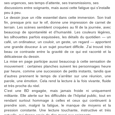
ses urgences, ses temps d’attente, ses transmissions, ses
discussions entre soignants, mais aussi cette fatigue qui s’installe
peu à peu.
Le dessin joue un rôle essentiel dans cette immersion. Son trait
fin, presque pris sur le vif, donne une impression de carnet de
terrain. Les scènes semblent croquées au fil de la journée, avec
beaucoup de spontanéité et d’humanité. Les couleurs légères,
les silhouettes parfois esquissées, les détails du quotidien — un
café, un ordinateur, un couloir, un geste, un regard — apportent
une grande douceur à un sujet pourtant difficile. J’ai trouvé très
beau ce contraste entre la gravité de ce qui est raconté et la
délicatesse du dessin.
La mise en page participe aussi beaucoup à cette sensation de
mouvement : certaines planches suivent les personnages heure
par heure, comme une succession de petits instants, tandis que
d’autres prennent le temps de s’arrêter sur une réunion, une
parole, une émotion. Cela rend la lecture à la fois vivante, fluide
et très proche du réel.
C’est une BD engagée, mais jamais froide ni uniquement
militante. Elle alerte sur les difficultés de l’hôpital public, tout en
rendant surtout hommage à celles et ceux qui continuent à
prendre soin, malgré la fatigue, le manque de moyens et la
pression constante. Une lecture touchante, instructive et très