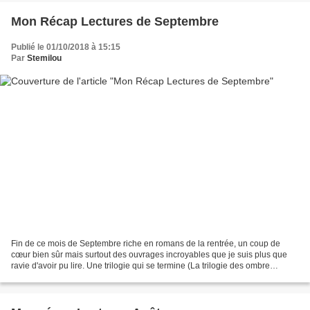
Mon Récap Lectures de Septembre
Publié le 01/10/2018 à 15:15
Par
Stemilou
Fin de ce mois de Septembre riche en romans de la rentrée, un coup de
cœur bien sûr mais surtout des ouvrages incroyables que je suis plus que
ravie d'avoir pu lire. Une trilogie qui se termine (La trilogie des ombre
d'Arnaldur Indridason) et un auteur...