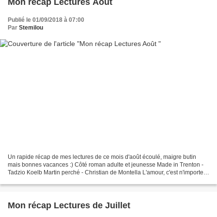
Mon récap Lectures Août
Publié le 01/09/2018 à 07:00
Par
Stemilou
Un rapide récap de mes lectures de ce mois d'août écoulé, maigre butin
mais bonnes vacances :) Côté roman adulte et jeunesse Made in Trenton -
Tadzio Koelb Martin perché - Christian de Montella L'amour, c'est n'importe
quoi ! - Mathieu Pierloot Je ne...
Mon récap Lectures de Juillet