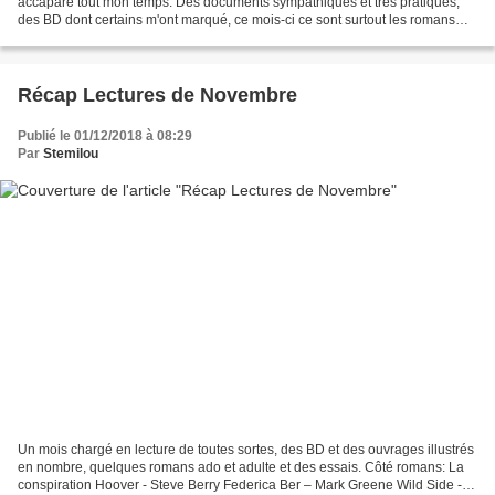
accaparé tout mon temps. Des documents sympathiques et très pratiques,
des BD dont certains m'ont marqué, ce mois-ci ce sont surtout les romans
dont j'ai le plus apprécié la lecture....
Récap Lectures de Novembre
Publié le 01/12/2018 à 08:29
Par
Stemilou
Un mois chargé en lecture de toutes sortes, des BD et des ouvrages illustrés
en nombre, quelques romans ado et adulte et des essais. Côté romans: La
conspiration Hoover - Steve Berry Federica Ber – Mark Greene Wild Side -