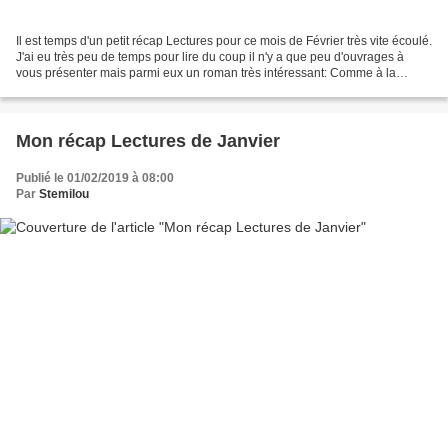
Il est temps d'un petit récap Lectures pour ce mois de Février très vite écoulé.
J'ai eu très peu de temps pour lire du coup il n'y a que peu d'ouvrages à
vous présenter mais parmi eux un roman très intéressant: Comme à la
guerre et deux BD au thème particulier....
Mon récap Lectures de Janvier
Publié le 01/02/2019 à 08:00
Par
Stemilou