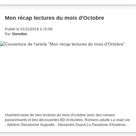
Michael Imperioli Les délices...
Mon récap lectures du mois d'Octobre
Publié le 01/11/2018 à 15:08
Par
Stemilou
Vraiment ravie de mes lectures du mois d'octobre avec des romans
passionnants et des découvertes BD et illustrés. Romans adulte La vraie vie
- Adeline Dieudonné Augustin - Alexandre Duyck Le Paradoxe d'Anderson -
Pascal Manoukian La femme qui ressuscite...