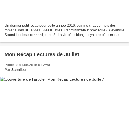
Un dernier petit récap pour cette année 2016, comme chaque mois des
romans, des BD et des livres illustrés. L'administrateur provisoire - Alexandre
Seurat L'odieux connard, tome 2 : La vie c'est bien, le cynisme c'est mieux La
maison des enfants - Charles...
Mon Récap Lectures de Juillet
Publié le 01/08/2016 à 12:54
Par
Stemilou