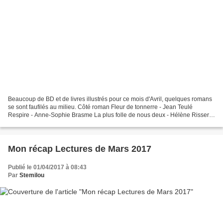
Beaucoup de BD et de livres illustrés pour ce mois d'Avril, quelques romans
se sont faufilés au milieu. Côté roman Fleur de tonnerre - Jean Teulé
Respire - Anne-Sophie Brasme La plus folle de nous deux - Hélène Risser
L'immeuble des femmes qui ont renoncé...
Mon récap Lectures de Mars 2017
Publié le 01/04/2017 à 08:43
Par
Stemilou