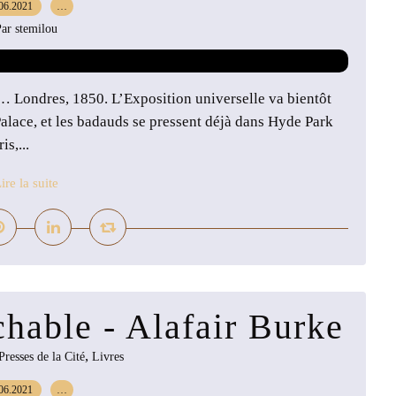
06.2021
…
ar stemilou
e… Londres, 1850. L’Exposition universelle va bientôt
Palace, et les badauds se pressent déjà dans Hyde Park
s,...
ire la suite
chable - Alafair Burke
,
Presses de la Cité
Livres
06.2021
…