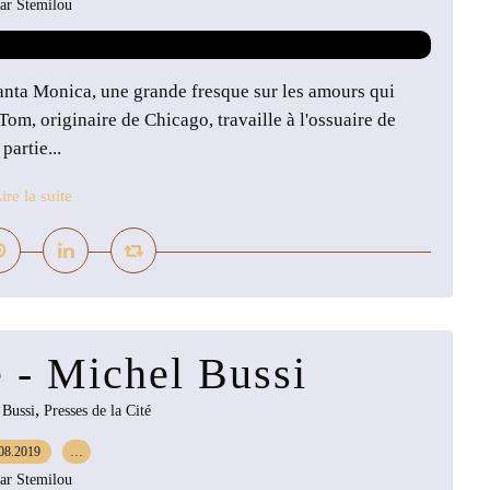
ar Stemilou
anta Monica, une grande fresque sur les amours qui
om, originaire de Chicago, travaille à l'ossuaire de
partie...
ire la suite
e - Michel Bussi
,
,
Bussi
Presses de la Cité
08.2019
…
ar Stemilou