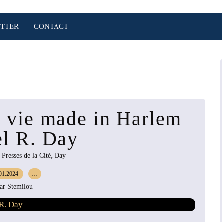
TTER
CONTACT
 vie made in Harlem
l R. Day
,
,
Presses de la Cité
Day
01.2024
…
ar Stemilou