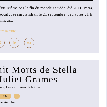
vu. Même pas la fin du monde ! Suède, été 2011. Petra,
pocalypse surviendrait le 21 septembre, peu après 21 h
lheur...
ire la suite
it Morts de Stella
 Juliet Grames
,
,
man
Livres
Presses de la Cité
10.2021
…
ar stemilou